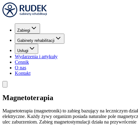
Zabiegi
Gabinety rehabilitacji
Usługi
Wydarzenia i artykuły
Cennik
O nas
Kontakt
Magnetoterapia
Magnetoterapia (magnetronik) to zabieg bazujący na leczniczym dzia
elektryczne. Każdy żywy organizm posiada naturalne pole magnetycz
ulec zaburzeniom. Zabieg magnetostymulacji działa na przywrócenie 