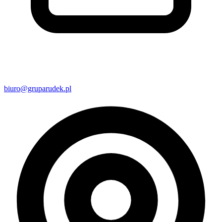
biuro@gruparudek.pl