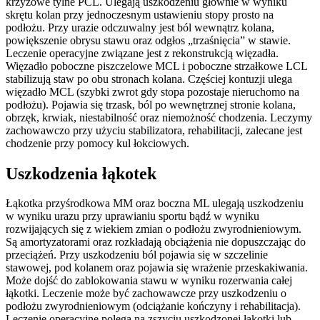
krzyżowe tylne PCL. Ulegają uszkodzeniu głównie w wyniku
skrętu kolan przy jednoczesnym ustawieniu stopy prosto na
podłożu. Przy urazie odczuwalny jest ból wewnątrz kolana,
powiększenie obrysu stawu oraz odgłos „trzaśnięcia” w stawie.
Leczenie operacyjne związane jest z rekonstrukcją więzadła.
Więzadło poboczne piszczelowe MCL i poboczne strzałkowe LCL
stabilizują staw po obu stronach kolana. Częściej kontuzji ulega
więzadło MCL (szybki zwrot gdy stopa pozostaje nieruchomo na
podłożu). Pojawia się trzask, ból po wewnętrznej stronie kolana,
obrzęk, krwiak, niestabilność oraz niemożność chodzenia. Leczymy
zachowawczo przy użyciu stabilizatora, rehabilitacji, zalecane jest
chodzenie przy pomocy kul łokciowych.
Uszkodzenia łąkotek
Łąkotka przyśrodkowa MM oraz boczna ML ulegają uszkodzeniu
w wyniku urazu przy uprawianiu sportu bądź w wyniku
rozwijających się z wiekiem zmian o podłożu zwyrodnieniowym.
Są amortyzatorami oraz rozkładają obciążenia nie dopuszczając do
przeciążeń. Przy uszkodzeniu ból pojawia się w szczelinie
stawowej, pod kolanem oraz pojawia się wrażenie przeskakiwania.
Może dojść do zablokowania stawu w wyniku rozerwania całej
łąkotki. Leczenie może być zachowawcze przy uszkodzeniu o
podłożu zwyrodnieniowym (odciążanie kończyny i rehabilitacja).
Leczenie operacyjne polega na zszyciu uszkodzonej łąkotki lub