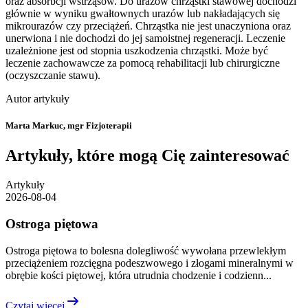
oraz absorbcji wstrząsów. Do urazów chrząstki stawowej dochodzi
głównie w wyniku gwałtownych urazów lub nakładających się
mikrourazów czy przeciążeń. Chrząstka nie jest unaczyniona oraz
unerwiona i nie dochodzi do jej samoistnej regeneracji. Leczenie
uzależnione jest od stopnia uszkodzenia chrząstki. Może być
leczenie zachowawcze za pomocą rehabilitacji lub chirurgiczne
(oczyszczanie stawu).
Autor artykuły
Marta Markuc,
mgr Fizjoterapii
Artykuły, które mogą Cię zainteresować
Artykuły
2026-08-04
Ostroga piętowa
Ostroga piętowa to bolesna dolegliwość wywołana przewlekłym
przeciążeniem rozcięgna podeszwowego i złogami mineralnymi w
obrębie kości piętowej, która utrudnia chodzenie i codzienn...
Czytaj więcej