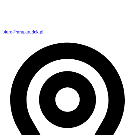
biuro@gruparudek.pl